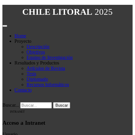
CHILE LITORAL
2025
Home
Proyecto
Descripción
Objetivos
Equipo de Investigación
Resultados y Productos
Artículos de Revista
Tesis
Diplomado
Recursos Informáticos
Contacto
Buscar...
Buscar
INTRANET
Acceso a Intranet
Usuario