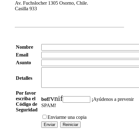
Av. Fuchslocher 1305 Osorno, Chile.
Casilla 933
Nombre
Email
Asunto
Detalles
Por favor
r
v
n
i
f
escriba el
b
o
f
¡Ayúdenos a prevenir
Código de
SPAM!
Seguridad
Enviarme una copia