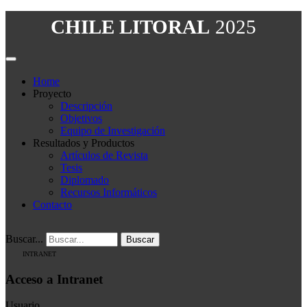
CHILE LITORAL
2025
Home
Proyecto
Descripción
Objetivos
Equipo de Investigación
Resultados y Productos
Artículos de Revista
Tesis
Diplomado
Recursos Informáticos
Contacto
Buscar...
Buscar
INTRANET
Acceso a Intranet
Usuario