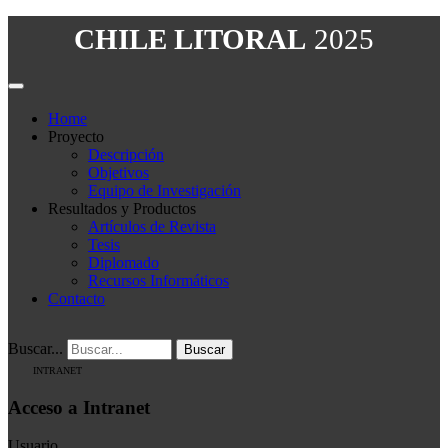
CHILE LITORAL
2025
Home
Proyecto
Descripción
Objetivos
Equipo de Investigación
Resultados y Productos
Artículos de Revista
Tesis
Diplomado
Recursos Informáticos
Contacto
Buscar...
Buscar
INTRANET
Acceso a Intranet
Usuario