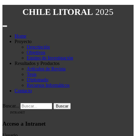
CHILE LITORAL
2025
Home
Proyecto
Descripción
Objetivos
Equipo de Investigación
Resultados y Productos
Artículos de Revista
Tesis
Diplomado
Recursos Informáticos
Contacto
Buscar...
Buscar
INTRANET
Acceso a Intranet
Usuario