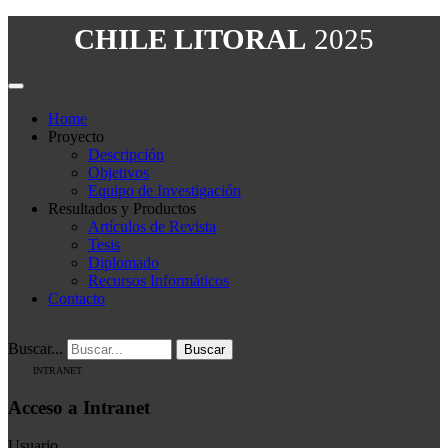
CHILE LITORAL
2025
Home
Proyecto
Descripción
Objetivos
Equipo de Investigación
Resultados y Productos
Artículos de Revista
Tesis
Diplomado
Recursos Informáticos
Contacto
Buscar...
Buscar
INTRANET
Acceso a Intranet
Usuario